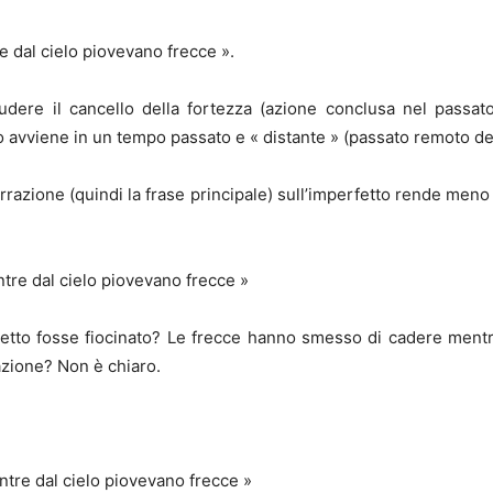
e dal cielo piovevano frecce ».
udere il cancello della fortezza (azione conclusa nel passa
tto avviene in un tempo passato e « distante » (passato remoto del
razione (quindi la frase principale) sull’imperfetto rende meno
ntre dal cielo piovevano frecce »
ggetto fosse fiocinato? Le frecce hanno smesso di cadere men
azione? Non è chiaro.
entre dal cielo piovevano frecce »