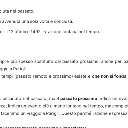
uta nel passato.
e avvenuta una sola volta e conclusa.
r il 12 ottobre 1492. → azione lontana nel tempo.
mpre più spesso sostituito dal passato prossimo, anche per par
gio a Parigi”.
e tempi (passato remoto e prossimo) esiste e
che non si fonda
nto accaduto nel passato, ma
il passato prossimo
indica un even
vece, indica un evento più o meno lontano nel tempo, ma compl
 facemmo un viaggio a Parigi”. Questo perché l’azione espressa d