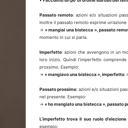
•
Facciamo un po’ di ordine sull’uso dei te
Passato remoto
: azioni e/o situazioni pa
Inoltre il passato remoto esprime un’azione
→
« mangiai una bistecca », passato remo
momento in cui si parla.
Imperfetto
: azioni che avvengono in un mo
loro inizio. Quindi l’imperfetto comprende
prossimo. Esempio:
→
« mangiavo una bistecca », imperfetto
:
Passato prossimo
: azioni e/o situazioni pa
nel presente. Esempio:
→
« ho mangiato una bistecca », passato 
L’imperfetto trova il suo ruolo d’elezion
esempio: