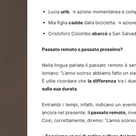
Lucia
urlò
. → azione momentanea e compi
Mia figlia
cadde
dalla bicicletta. → azion
Cristoforo Colombo
sbarcò
a San Salvado
Passato remoto o passato prossimo?
Nella lingua parlata il passato remoto è se
lontano: “L’anno scorso abbiamo fatto un viag
È utile ricordare che
la differenza
tra i du
sulla sua durata
.
Entrambi i tempi, infatti, indicano un eve
ancora nel presente; i
l passato remoto
, in
Così, correttamente, diremo: “L’anno scorso