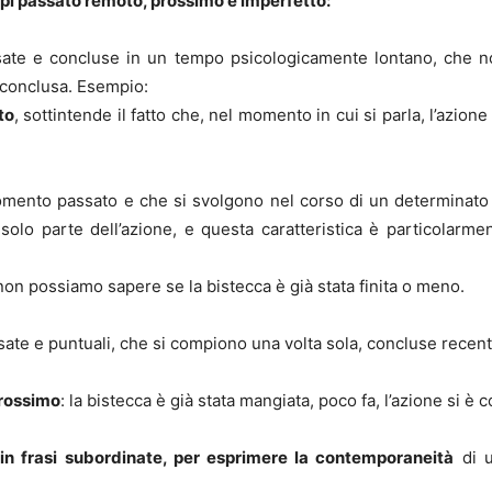
mpi passato remoto, prossimo e imperfetto:
ssate e concluse in un tempo psicologicamente lontano, che n
 conclusa. Esempio:
to
, sottintende il fatto che, nel momento in cui si parla, l’azione
mento passato e che si svolgono nel corso di un determinato m
 solo parte dell’azione, e questa caratteristica è particolarme
 non possiamo sapere se la bistecca è già stata finita o meno.
ssate e puntuali, che si compiono una volta sola, concluse recent
prossimo
: la bistecca è già stata mangiata, poco fa, l’azione si 
e in frasi subordinate, per esprimere la contemporaneità
di u