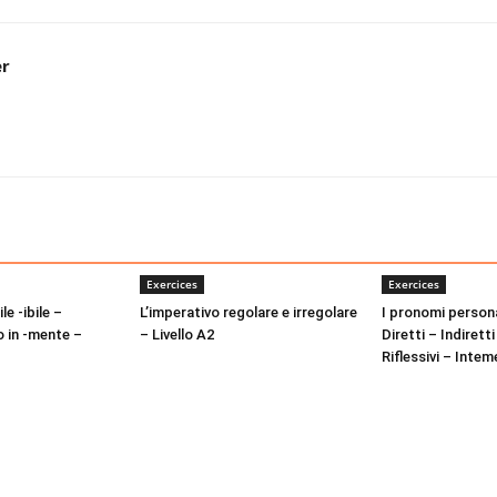
er
Exercices
Exercices
le -ibile –
L’imperativo regolare e irregolare
I pronomi person
o in -mente –
– Livello A2
Diretti – Indiretti
Riflessivi – Inte