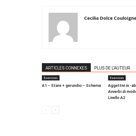
Cecilia Dolce Couloign
ARTICLES CONNEXES
PLUS DE L'AUTEUR
Exercices
Exercices
A1 – Stare + gerundio – Schema
Aggettivi in -abi
Avverbi di mod
Livello A2