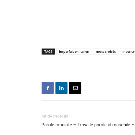
TAGS
imparfait en italien
mots croisés
mots cro
Article précédent
Parole crociate – Trova le parole al maschile 