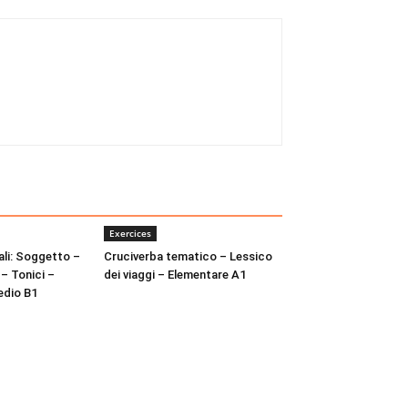
Exercices
ali: Soggetto –
Cruciverba tematico – Lessico
 – Tonici –
dei viaggi – Elementare A1
medio B1