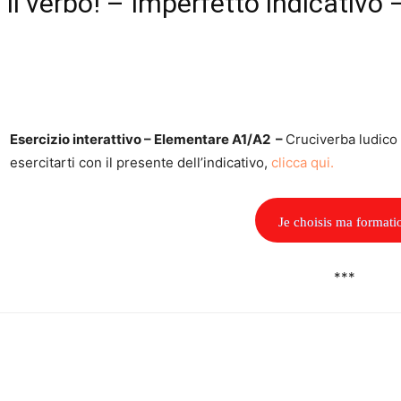
 il verbo! – Imperfetto indicativo
Esercizio interattivo – Elementare A1/A2 –
Cruciverba ludico 
esercitarti con il presente dell’indicativo,
clicca qui.
Je choisis ma formati
***