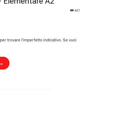
 – Elementare A2
837
per trovare l’imperfetto indicativo. Se vuoi
on