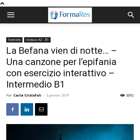
Exercices
niveaux A2 - B1
La Befana vien di notte… –
Una canzone per l’epifania
con esercizio interattivo –
Intermedio B1
Par
Carla Cristofoli
-
5 janvier 2019
3092