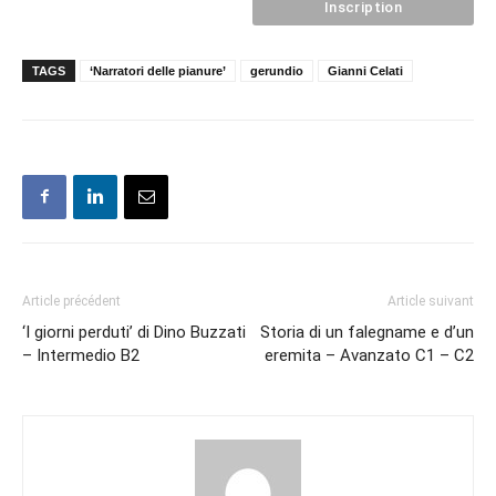
TAGS
‘Narratori delle pianure’
gerundio
Gianni Celati
Article précédent
Article suivant
‘I giorni perduti’ di Dino Buzzati
Storia di un falegname e d’un
– Intermedio B2
eremita – Avanzato C1 – C2