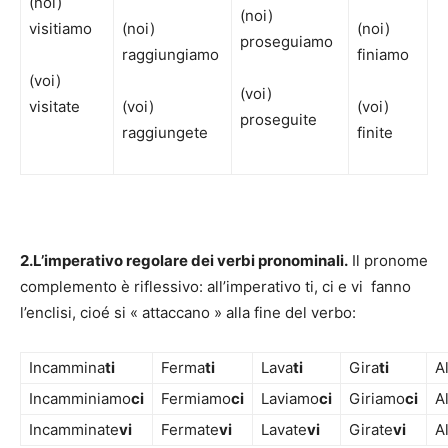
(noi)
(noi)
visitiamo
(noi)
(noi)
proseguiamo
raggiungiamo
finiamo
(voi)
(voi)
visitate
(voi)
(voi)
proseguite
raggiungete
finite
2.L’imperativo regolare dei verbi pronominali.
Il pronome
complemento è riflessivo: all’imperativo ti, ci e vi fanno
l’enclisi, cioé si « attaccano » alla fine del verbo:
Incammina
ti
Ferma
ti
Lava
ti
Gira
ti
A
Incamminiamo
ci
Fermiamo
ci
Laviamo
ci
Giriamo
ci
A
Incamminate
vi
Fermate
vi
Lavate
vi
Girate
vi
A