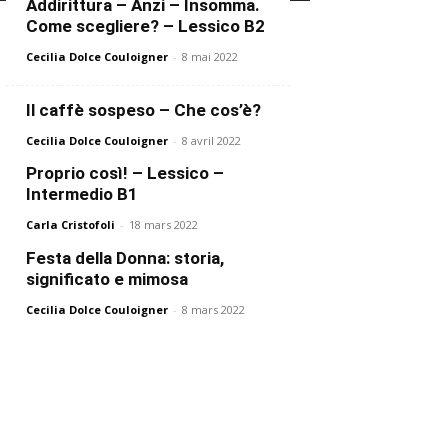
Addirittura – Anzi – Insomma.
Come scegliere? – Lessico B2
Cecilia Dolce Couloigner
-
8 mai 2022
Il caffè sospeso – Che cos’è?
Cecilia Dolce Couloigner
-
8 avril 2022
Proprio così! – Lessico –
Intermedio B1
Carla Cristofoli
-
18 mars 2022
Festa della Donna: storia,
significato e mimosa
Cecilia Dolce Couloigner
-
8 mars 2022