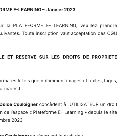
ORME E-LEARNING – Janvier 2023
 sur la PLATEFORME E- LEARNING, veuillez prendre
suivantes. Toute inscription vaut acceptation des CGU
LLE ET RESERVE SUR LES DROITS DE PROPRIETE
rmares.fr tels que notamment images et textes, logos,
ormares.fr.
a Dolce Couloigner
concèdent à l’UTILISATEUR un droit
in de l’espace « Plateforme E- Learning » depuis le site
embre 2023
olce Couloigner
se réservent le droit de :