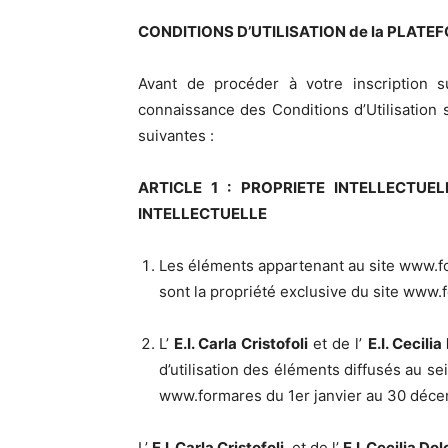
CONDITIONS D’UTILISATION de la PLATEF
Avant de procéder à votre inscription
connaissance des Conditions d’Utilisation 
suivantes :
ARTICLE 1 : PROPRIETE INTELLECTUE
INTELLECTUELLE
Les éléments appartenant au site www.fo
sont la propriété exclusive du site www.f
L’
E.I. Carla Cristofoli
et de l’
E.I. Cecili
d’utilisation des éléments diffusés au se
www.formares du 1er janvier au 30 déc
L’
E.I. Carla Cristofoli
et de l’
E.I. Cecilia D