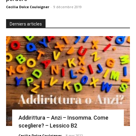
Cecilia Dolce Couloigner
-
9 décembre 2019
Derniers articles
Addirittura – Anzi – Insomma. Come
scegliere? – Lessico B2
Cecilia Dolce Couloigner
-
8 mai 2022