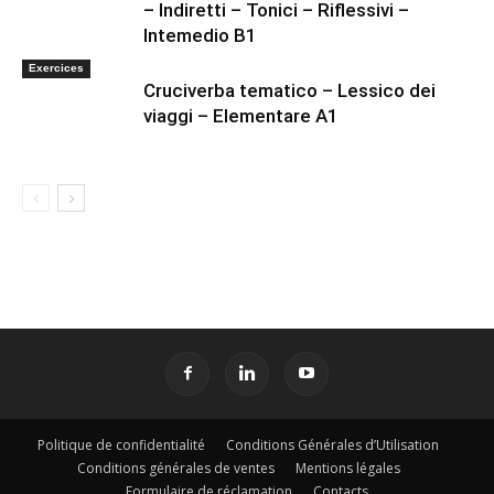
– Indiretti – Tonici – Riflessivi –
Intemedio B1
Exercices
Cruciverba tematico – Lessico dei
viaggi – Elementare A1
Politique de confidentialité
Conditions Générales d’Utilisation
Conditions générales de ventes
Mentions légales
Formulaire de réclamation
Contacts