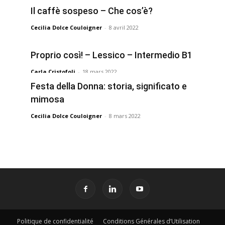
Il caffè sospeso – Che cos’è?
Cecilia Dolce Couloigner
-
8 avril 2022
Proprio così! – Lessico – Intermedio B1
Carla Cristofoli
-
18 mars 2022
Festa della Donna: storia, significato e
mimosa
Cecilia Dolce Couloigner
-
8 mars 2022
Politique de confidentialité
Conditions Générales d’Utilisation