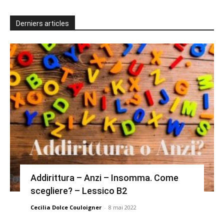
Derniers articles
Addirittura – Anzi – Insomma. Come
scegliere? – Lessico B2
Cecilia Dolce Couloigner
-
8 mai 2022