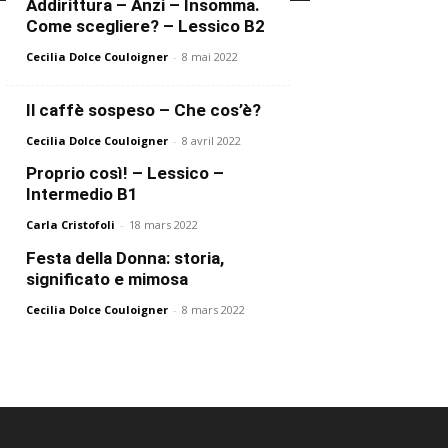
Addirittura – Anzi – Insomma.
Come scegliere? – Lessico B2
Cecilia Dolce Couloigner
-
8 mai 2022
Il caffè sospeso – Che cos’è?
Cecilia Dolce Couloigner
-
8 avril 2022
Proprio così! – Lessico –
Intermedio B1
Carla Cristofoli
-
18 mars 2022
Festa della Donna: storia,
significato e mimosa
Cecilia Dolce Couloigner
-
8 mars 2022