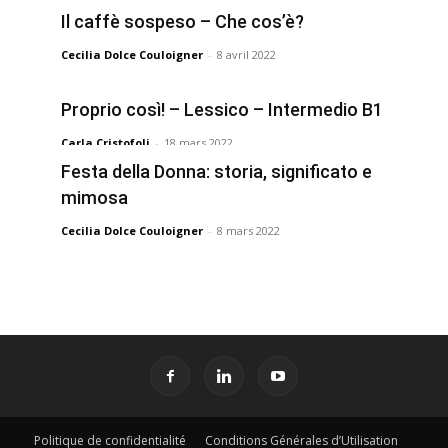
Il caffè sospeso – Che cos’è?
Cecilia Dolce Couloigner
-
8 avril 2022
Proprio così! – Lessico – Intermedio B1
Carla Cristofoli
-
18 mars 2022
Festa della Donna: storia, significato e
mimosa
Cecilia Dolce Couloigner
-
8 mars 2022
Politique de confidentialité
Conditions Générales d’Utilisation