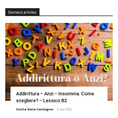
Derniers articles
Addirittura – Anzi – Insomma. Come
scegliere? – Lessico B2
Cecilia Dolce Couloigner
-
8 mai 2022